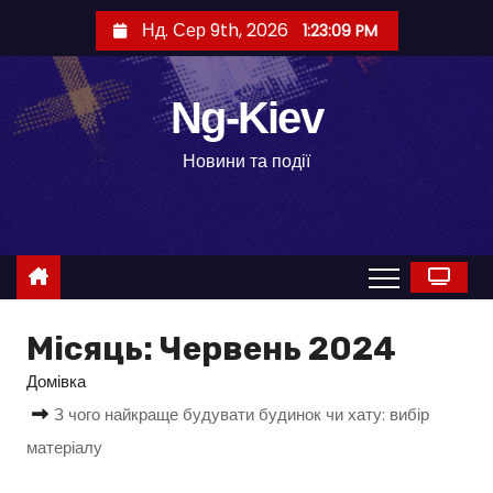
П
Нд. Сер 9th, 2026
1:23:10 PM
е
р
е
Ng-Kiev
й
Новини та події
т
и
д
о
в
м
Місяць:
Червень 2024
і
Домівка
с
т
З чого найкраще будувати будинок чи хату: вибір
у
матеріалу