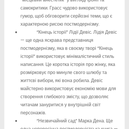
самокритики. Грасс чудово використовує
гумор, щоб обговорити серйозні теми, що є
характерною рисою постмодернізму.
“Кінець історії” Лідії Девіс. Лідія Девіс
— ще одна яскрава представниця
постмодернізму, яка в своєму творі “Кінець
історії” використовує мінімалістичний стиль
написання. Це коротка історія про жінку, яка
розмірковує про минуле свого шлюбу та
життєві вибори, які вона робила. Девіс
майстерно використовує економію мови для
створення глибокого змісту, що дозволяє
читачам зануритися у внутрішній світ
персонажів.
“Незвичайний сад” Марка Дена. Ще
одна непересічна постмодерністська книга —