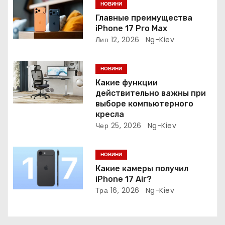
НОВИНИ
а
Главные преимущества
iPhone 17 Pro Max
п
Лип 12, 2026
Ng-Kiev
и
НОВИНИ
с
Какие функции
действительно важны при
і
выборе компьютерного
кресла
в
Чер 25, 2026
Ng-Kiev
НОВИНИ
Какие камеры получил
iPhone 17 Air?
Тра 16, 2026
Ng-Kiev