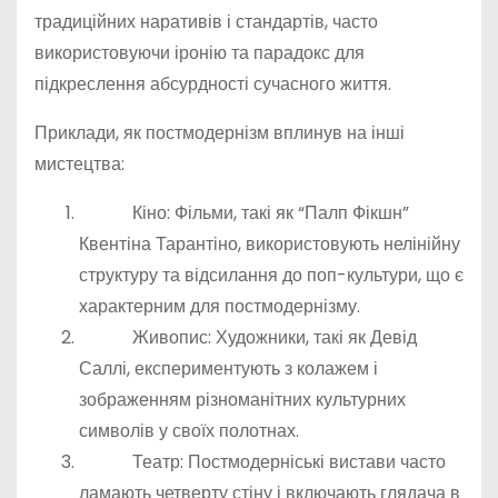
традиційних наративів і стандартів, часто
використовуючи іронію та парадокс для
підкреслення абсурдності сучасного життя.
Приклади, як постмодернізм вплинув на інші
мистецтва:
Кіно: Фільми, такі як “Палп Фікшн”
Квентіна Тарантіно, використовують нелінійну
структуру та відсилання до поп-культури, що є
характерним для постмодернізму.
Живопис: Художники, такі як Девід
Саллі, експериментують з колажем і
зображенням різноманітних культурних
символів у своїх полотнах.
Театр: Постмодерніські вистави часто
ламають четверту стіну і включають глядача в