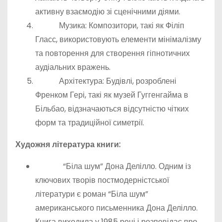
активну взаємодію зі сценічними діями.
Музика: Композитори, такі як Філіп
Гласс, використовують елементи мінімалізму
та повторення для створення гіпнотичних
аудіальних вражень.
Архітектура: Будівлі, розроблені
Френком Гері, такі як музей Гуггенгайма в
Більбао, відзначаються відсутністю чітких
форм та традиційної симетрії.
Художня література книги:
“Біла шум” Дона Делілло. Одним із
ключових творів постмодерністської
літератури є роман “Біла шум”
американського письменника Дона Делілло.
Книга виходила у 1985 році і розповідає про