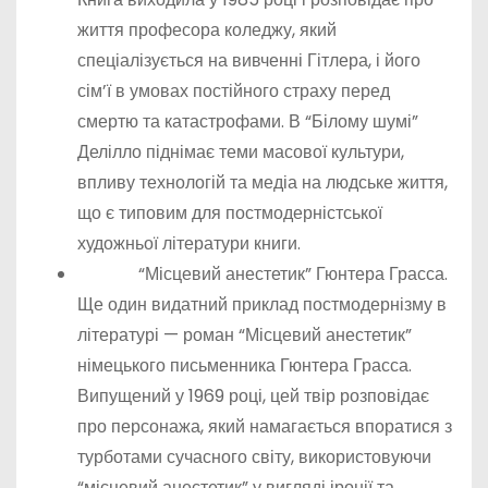
життя професора коледжу, який
спеціалізується на вивченні Гітлера, і його
сім’ї в умовах постійного страху перед
смертю та катастрофами. В “Білому шумі”
Делілло піднімає теми масової культури,
впливу технологій та медіа на людське життя,
що є типовим для постмодерністської
художньої літератури книги.
“Місцевий анестетик” Гюнтера Грасса.
Ще один видатний приклад постмодернізму в
літературі — роман “Місцевий анестетик”
німецького письменника Гюнтера Грасса.
Випущений у 1969 році, цей твір розповідає
про персонажа, який намагається впоратися з
турботами сучасного світу, використовуючи
“місцевий анестетик” у вигляді іронії та