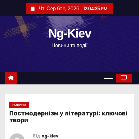
П
Чт. Сер 6th, 2026
12:04:36 PM
е
р
е
Ng-Kiev
й
Новини та події
т
и
д
о
в
м
і
НОВИНИ
с
Постмодернізм у літературі: ключові
т
твори
у
Від
ng-kiev