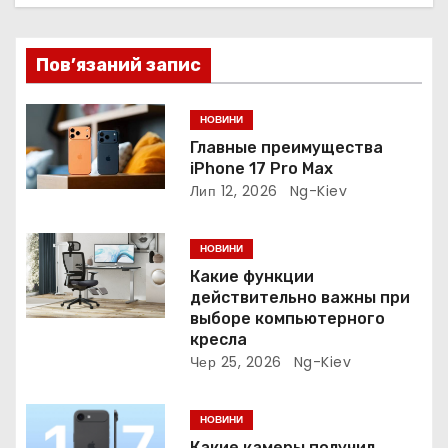
і
Пов’язаний запис
я
з
НОВИНИ
Главные преимущества
а
iPhone 17 Pro Max
Лип 12, 2026
Ng-Kiev
п
и
НОВИНИ
Какие функции
с
действительно важны при
выборе компьютерного
і
кресла
Чер 25, 2026
Ng-Kiev
в
НОВИНИ
Какие камеры получил