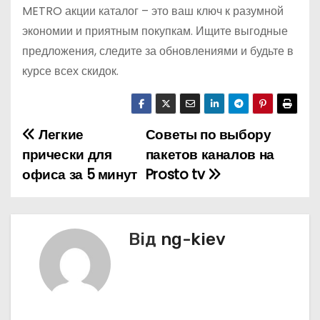
METRO акции каталог – это ваш ключ к разумной
экономии и приятным покупкам. Ищите выгодные
предложения, следите за обновлениями и будьте в
курсе всех скидок.
Легкие
Советы по выбору
Н
прически для
пакетов каналов на
а
офиса за 5 минут
Prosto tv
в
і
Від
ng-kiev
г
а
ц