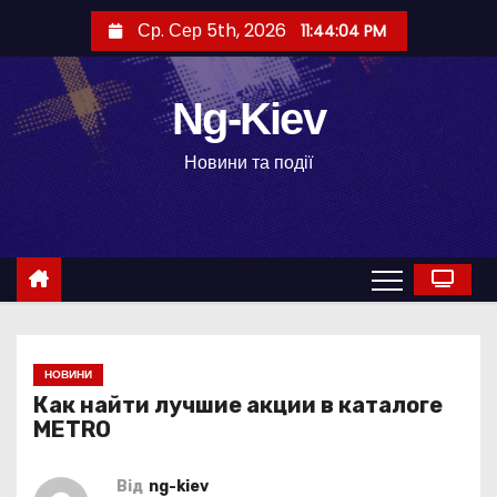
П
Ср. Сер 5th, 2026
11:44:05 PM
е
р
е
Ng-Kiev
й
Новини та події
т
и
д
о
в
м
і
НОВИНИ
с
Как найти лучшие акции в каталоге
т
METRO
у
Від
ng-kiev