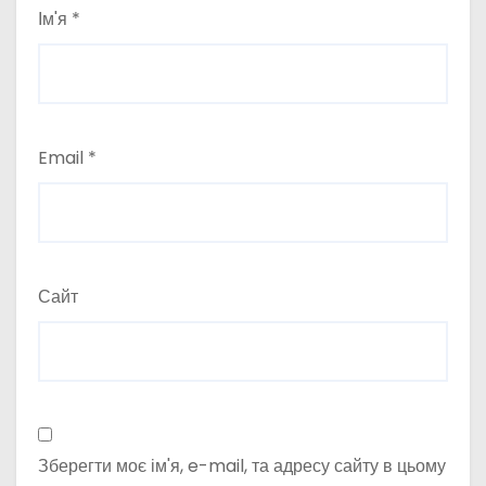
Ім'я
*
Email
*
Сайт
Зберегти моє ім'я, e-mail, та адресу сайту в цьому