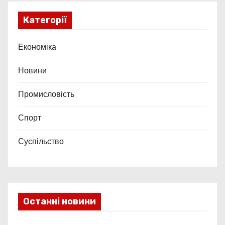
Категорії
Економіка
Новини
Промисловість
Спорт
Суспільство
Останні новини