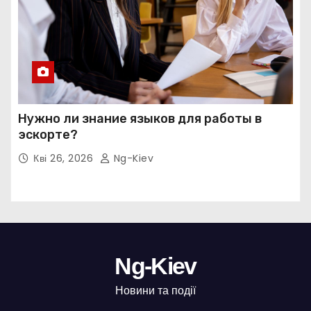
Нужно ли знание языков для работы в
эскорте?
Кві 26, 2026
Ng-Kiev
Ng-Kiev
Новини та події