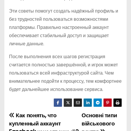
Эти советы помогут создать надёжный профиль и
без трудностей пользоваться возможностями
платформы. Правильно настроенный аккаунт
обеспечивает стабильный доступ и защищает
личные данные.
После выполнения всех шагов регистрация
считается полностью завершённой, и игрок может
пользоваться всей инфраструктурой сайта. Чем
внимательнее подойти к процессу, тем комфортнее
будет дальнейшее использование сервиса.
Как понять, что
Основні типи
Н
купленный аккаунт
військового
а