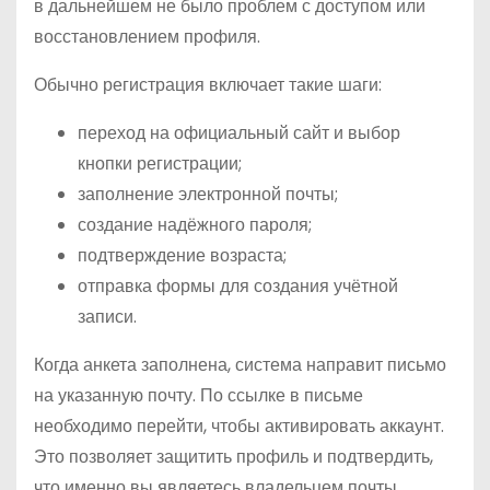
в дальнейшем не было проблем с доступом или
восстановлением профиля.
Обычно регистрация включает такие шаги:
переход на официальный сайт и выбор
кнопки регистрации;
заполнение электронной почты;
создание надёжного пароля;
подтверждение возраста;
отправка формы для создания учётной
записи.
Когда анкета заполнена, система направит письмо
на указанную почту. По ссылке в письме
необходимо перейти, чтобы активировать аккаунт.
Это позволяет защитить профиль и подтвердить,
что именно вы являетесь владельцем почты.