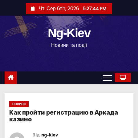
П
Чт. Сер 6th, 2026
5:27:45 PM
е
р
е
Ng-Kiev
й
Новини та події
т
и
д
о
в
м
і
НОВИНИ
с
Как пройти регистрацию в Аркада
т
казино
у
Від
ng-kiev