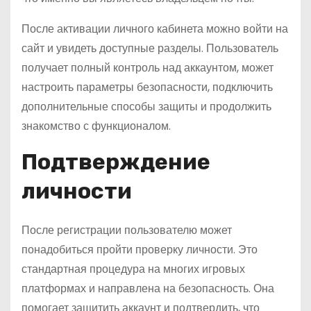
После активации личного кабинета можно войти на
сайт и увидеть доступные разделы. Пользователь
получает полный контроль над аккаунтом, может
настроить параметры безопасности, подключить
дополнительные способы защиты и продолжить
знакомство с функционалом.
Подтверждение
личности
После регистрации пользователю может
понадобиться пройти проверку личности. Это
стандартная процедура на многих игровых
платформах и направлена на безопасность. Она
помогает защитить аккаунт и подтвердить, что