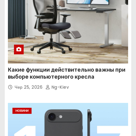
Какие функции действительно важны при
выборе компьютерного кресла
Чер 25, 2026
Ng-Kiev
НОВИНИ