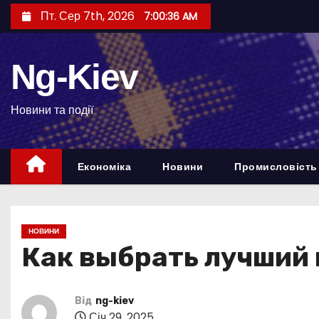
П
Пт. Сер 7th, 2026
7:00:37 AM
е
р
Ng-Kiev
е
й
т
Новини та події
и
д
Економіка
Новини
Промисловість
о
в
м
і
НОВИНИ
с
Как выбрать лучший 
т
у
Від
ng-kiev
Січ 29, 2025