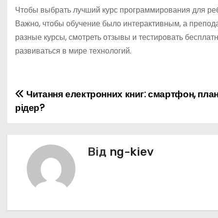
Чтобы выбрать лучший курс программирования для ребе
Важно, чтобы обучение было интерактивным, а препода
разные курсы, смотреть отзывы и тестировать бесплат
развиваться в мире технологий.
Читання електронних книг: смартфон, пла
Н
рідер?
а
в
Від
ng-kiev
і
г
а