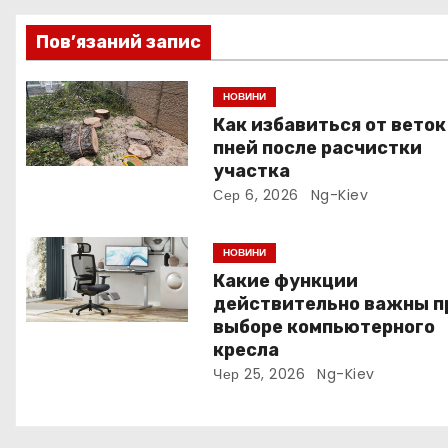
ц
і
Пов’язаний запис
я
НОВИНИ
з
Как избавиться от веток
пней после расчистки
а
участка
Сер 6, 2026
Ng-Kiev
п
и
НОВИНИ
Какие функции
с
действительно важны п
выборе компьютерного
і
кресла
в
Чер 25, 2026
Ng-Kiev