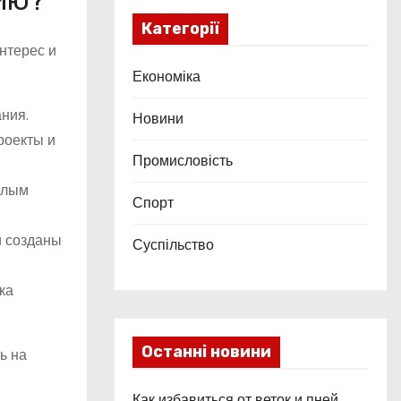
ию?
Категорії
нтерес и
Економіка
ния.
Новини
роекты и
Промисловість
елым
Спорт
и созданы
Суспільство
ка
Останні новини
ь на
Как избавиться от веток и пней