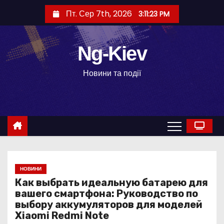
П
Пт. Сер 7th, 2026
3:11:24 PM
е
р
е
Ng-Kiev
й
Новини та події
т
и
д
о
в
м
і
НОВИНИ
с
Как выбрать идеальную батарею для
т
вашего смартфона: Руководство по
у
выбору аккумуляторов для моделей
Xiaomi Redmi Note