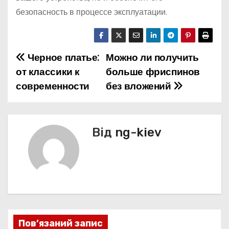
безопасность в процессе эксплуатации.
Черное платье:
Можно ли получить
Н
от классики к
больше фриспинов
а
современности
без вложений
в
і
Від
ng-kiev
г
а
ц
і
Пов’язаний запис