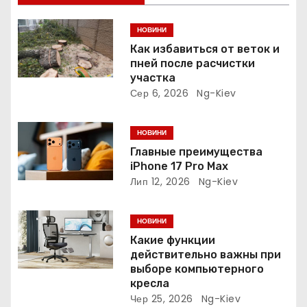
я
з
НОВИНИ
Как избавиться от веток и
а
пней после расчистки
участка
п
Сер 6, 2026
Ng-Kiev
и
НОВИНИ
с
Главные преимущества
iPhone 17 Pro Max
і
Лип 12, 2026
Ng-Kiev
в
НОВИНИ
Какие функции
действительно важны при
выборе компьютерного
кресла
Чер 25, 2026
Ng-Kiev