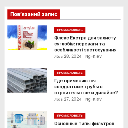
я
Пов’язаний запис
з
ПРОМИСЛОВІСТЬ
а
Флекс Екстра для захисту
суглобів: переваги та
п
особливості застосування
Жов 28, 2024
Ng-Kiev
и
с
ПРОМИСЛОВІСТЬ
Где применяются
і
квадратные трубы в
строительстве и дизайне?
в
Жов 27, 2024
Ng-Kiev
ПРОМИСЛОВІСТЬ
Основные типы фильтров