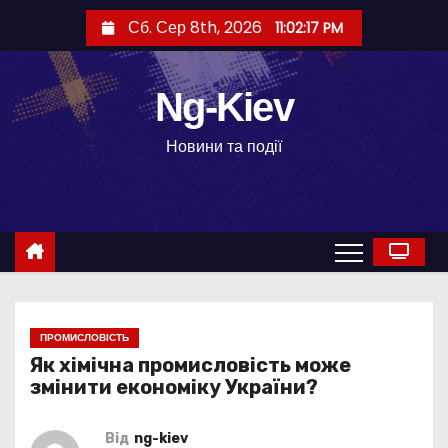
П
Сб. Сер 8th, 2026
11:02:18 PM
е
р
е
Ng-Kiev
й
Новини та події
т
и
д
о
в
м
і
ПРОМИСЛОВІСТЬ
с
Як хімічна промисловість може
т
змінити економіку України?
у
Від
ng-kiev