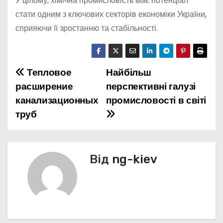
У цілому, хімічна промисловість має потенціал
стати одним з ключових секторів економіки України,
сприяючи її зростанню та стабільності.
Тепловое
Найбільш
Н
расширение
перспективні галузі
а
канализационных
промисловості в світі
труб
в
і
г
Від
ng-kiev
а
ц
і