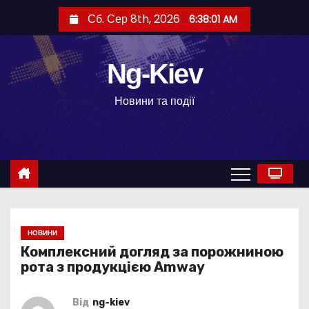
П
Сб. Сер 8th, 2026
6:38:02 AM
е
р
е
Ng-Kiev
й
Новини та події
т
и
д
о
в
м
і
НОВИНИ
с
Комплексний догляд за порожниною
т
рота з продукцією Amway
у
Від
ng-kiev