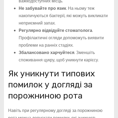
важкодоступних місць.
Не забувайте про язик
. На ньому теж
накопичуються бактерії, які можуть викликати
неприємний запах.
Регулярно відвідуйте стоматолога
.
Профілактичні огляди допоможуть виявити
проблеми на ранніх стадіях.
Збалансовано харчуйтеся
. Зменшіть
споживання цукру, щоб уникнути карієсу.
Як уникнути типових
помилок у догляді за
порожниною рота
Навіть при регулярному догляді за порожниною
рота можна допускати помилки, які знижують