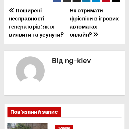
Поширені
Як отримати
Н
несправності
фріспіни в ігрових
а
генераторів: як їх
автоматах
виявити та усунути?
онлайн?
в
і
г
Від
ng-kiev
а
ц
і
я
Пов’язаний запис
з
НОВИНИ