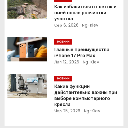
а
Как избавиться от веток и
пней после расчистки
п
участка
Сер 6, 2026
Ng-Kiev
и
с
НОВИНИ
Главные преимущества
і
iPhone 17 Pro Max
в
Лип 12, 2026
Ng-Kiev
НОВИНИ
Какие функции
действительно важны при
выборе компьютерного
кресла
Чер 25, 2026
Ng-Kiev