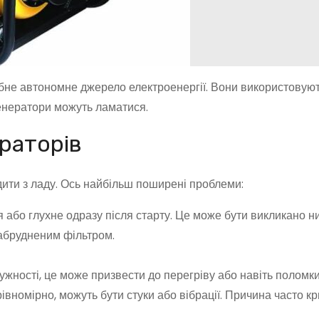
ібне автономне джерело електроенергії. Вони використовуют
, генератори можуть ламатися.
раторів
дити з ладу. Ось найбільш поширені проблеми:
 або глухне одразу після старту. Це може бути викликано н
абрудненим фільтром.
жності, це може призвести до перегріву або навіть поломки
вномірно, можуть бути стуки або вібрації. Причина часто кр