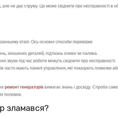
 але не дає струму. Це може свідчити про несправності в о
анньому етапі. Ось основні способи перевірки:
ь, зношених деталей, підтікань оливи чи палива.
і звуки під час роботи можуть свідчити про несправності.
в часто мають панелі управління, які показують помилки аб
дже
ремонт генераторів
вимагає знань і досвіду. Спроба само
их поломок.
р зламався?