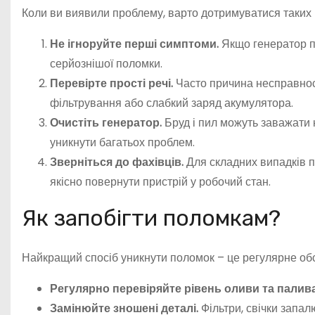
Коли ви виявили проблему, варто дотримуватися таких
Не ігноруйте перші симптоми.
Якщо генератор п
серйознішої поломки.
Перевірте прості речі.
Часто причина несправност
фільтрування або слабкий заряд акумулятора.
Очистіть генератор.
Бруд і пил можуть заважати
уникнути багатьох проблем.
Зверніться до фахівців.
Для складних випадків п
якісно повернути пристрій у робочий стан.
Як запобігти поломкам?
Найкращий спосіб уникнути поломок – це регулярне обс
Регулярно перевіряйте рівень оливи та палив
Замінюйте зношені деталі.
Фільтри, свічки запал