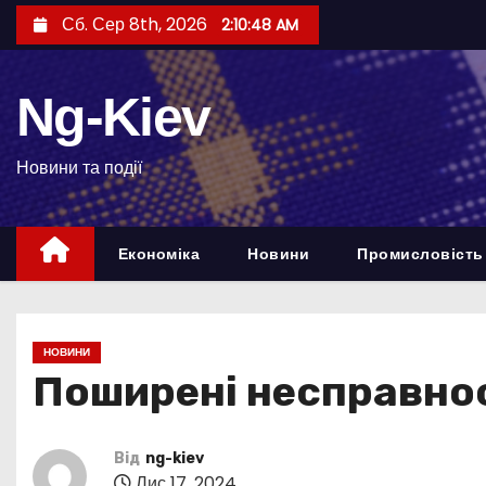
П
Сб. Сер 8th, 2026
2:10:49 AM
е
р
Ng-Kiev
е
й
т
Новини та події
и
д
Економіка
Новини
Промисловість
о
в
м
і
НОВИНИ
с
Поширені несправност
т
у
Від
ng-kiev
Лис 17, 2024