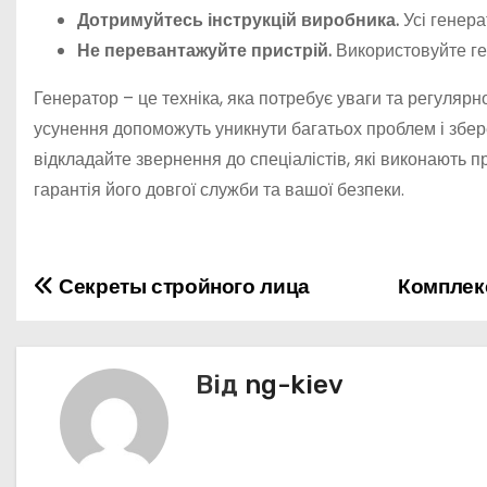
Дотримуйтесь інструкцій виробника.
Усі генер
Не перевантажуйте пристрій.
Використовуйте ге
Генератор – це техніка, яка потребує уваги та регуляр
усунення допоможуть уникнути багатьох проблем і збере
відкладайте звернення до спеціалістів, які виконають 
гарантія його довгої служби та вашої безпеки.
Секреты стройного лица
Комплек
Н
а
в
Від
ng-kiev
і
г