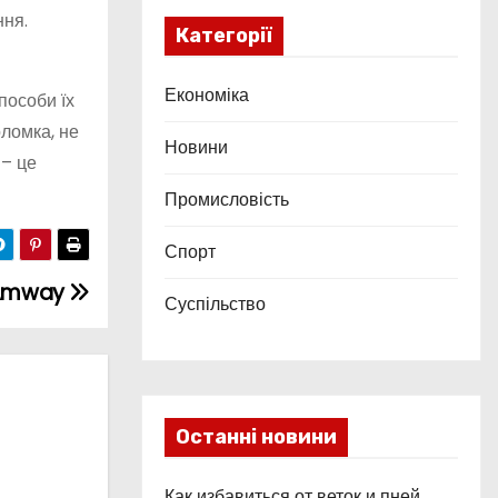
ння.
Категорії
Економіка
пособи їх
оломка, не
Новини
 – це
Промисловість
Спорт
 Amway
Суспільство
Останні новини
Как избавиться от веток и пней