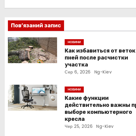
а
ц
Пов’язаний запис
і
НОВИНИ
я
Как избавиться от веток
пней после расчистки
з
участка
а
Сер 6, 2026
Ng-Kiev
п
НОВИНИ
и
Какие функции
действительно важны п
с
выборе компьютерного
кресла
і
Чер 25, 2026
Ng-Kiev